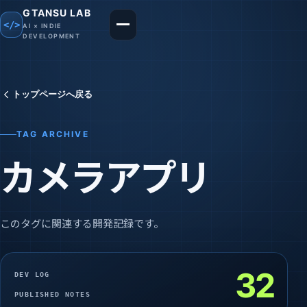
GTANSU LAB
</>
AI × INDIE
メニューを開く
DEVELOPMENT
トップページへ戻る
TAG ARCHIVE
カメラアプリ
このタグに関連する開発記録です。
32
DEV LOG
PUBLISHED NOTES