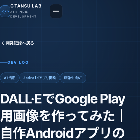
GTANSU LAB
</>
AI × INDIE
メニューを開く
DEVELOPMENT
開発記録へ戻る
DEV LOG
AI活用
Androidアプリ開発
画像生成AI
DALL·EでGoogle Play
用画像を作ってみた｜
自作Androidアプリの