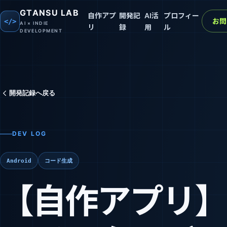
GTANSU LAB
自作アプ
開発記
AI活
プロフィー
お問
</>
AI × INDIE
リ
録
用
ル
DEVELOPMENT
開発記録へ戻る
DEV LOG
Android
コード生成
【自作アプリ】