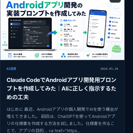
AI活用
2026.05.26
Claude CodeでAndroidアプリ開発用プロン
プトを作成してみた｜AIに正しく指示するた
めの工夫
はじめに 最近、Androidアプリの個人開発でAIを使う機会が
増えてきました。 前回は、ChatGPTを使ってAndroidアプ
リの仕様書を作成する方法を試しました。仕様書を作るこ
とで、アプリの目的... <a href="https…