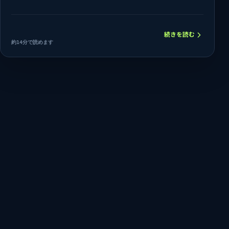
続きを読む
約14分で読めます
GTANSU LAB
</>
BUILD. SHIP. LEARN.