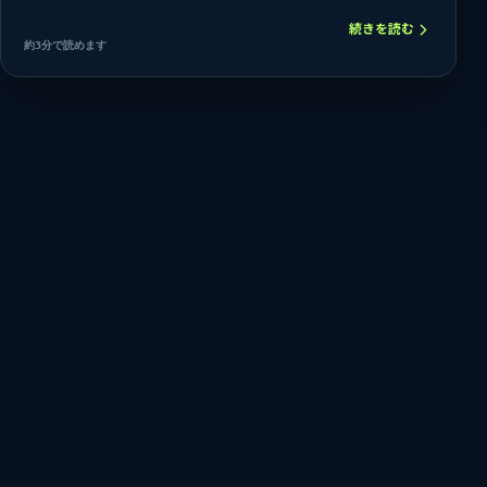
続きを読む
約3分で読めます
GTANSU LAB
</>
BUILD. SHIP. LEARN.
© 2026 GTANSU LAB. AI × INDIE DEVELOPMENT.
運営者情報
編集・広告方針
プライバシー
お問い合わせ
Page top ↑