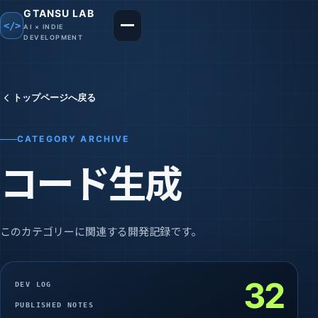
GTANSU LAB
</>
AI × INDIE
メニューを開く
DEVELOPMENT
トップページへ戻る
CATEGORY ARCHIVE
コード生成
このカテゴリーに関連する開発記録です。
32
DEV LOG
PUBLISHED NOTES